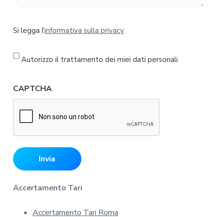
S
Si legga l'
informativa sulla privacy
i
l
e
Autorizzo il trattamento dei miei dati personali
g
g
CAPTCHA
a
l
'
i
n
f
o
r
Accertamento Tari
m
a
Accertamento Tari Roma