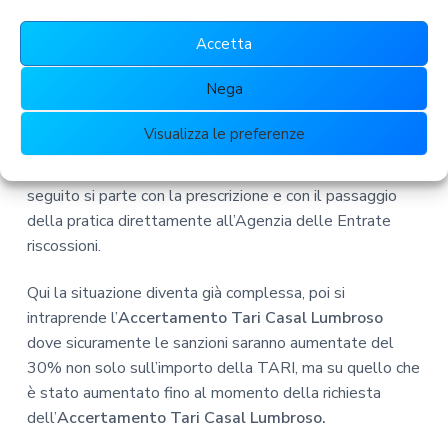
bollettino della tassa sull’immondizia.
Accetta
Una volta che il Comune o la società che si occupa delle
Nega
immondizie non viene saldato con il pagamento dovuto,
si inizia con il sollecito dopo un anno. Il sollecito non
Visualizza le preferenze
impone alcuna sanzione. Magari ci sarà solo una richiesta
di aumento del 2% per le spese di procedura legale. In
seguito si parte con la prescrizione e con il passaggio
della pratica direttamente all’Agenzia delle Entrate
riscossioni.
Qui la situazione diventa già complessa, poi si
intraprende l’
Accertamento Tari Casal Lumbroso
dove sicuramente le sanzioni saranno aumentate del
30% non solo sull’importo della TARI, ma su quello che
è stato aumentato fino al momento della richiesta
dell’
Accertamento Tari Casal Lumbroso.