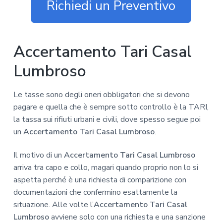
z
o
i
Richiedi un Preventivo
i
p
n
o
r
a
n
i
Accertamento Tari Casal
e
n
p
c
Lumbroso
r
i
i
p
Le tasse sono degli oneri obbligatori che si devono
m
a
pagare e quella che è sempre sotto controllo è la TARI,
a
l
la tassa sui rifiuti urbani e civili, dove spesso segue poi
r
e
un
Accertamento Tari Casal Lumbroso
.
i
a
Il motivo di un
Accertamento Tari Casal Lumbroso
arriva tra capo e collo, magari quando proprio non lo si
aspetta perché è una richiesta di comparizione con
documentazioni che confermino esattamente la
situazione. Alle volte l’
Accertamento Tari Casal
Lumbroso
avviene solo con una richiesta e una sanzione