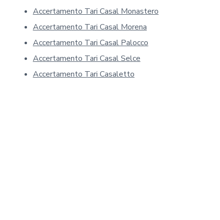
t
Accertamento Tari Casal Monastero
i
v
Accertamento Tari Casal Morena
a
Accertamento Tari Casal Palocco
s
Accertamento Tari Casal Selce
u
l
Accertamento Tari Casaletto
l
a
p
r
i
v
a
c
y
*