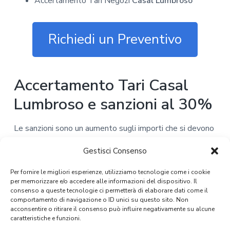
Accertamento Tari Negozi
Casal Lumbroso
Richiedi un Preventivo
Accertamento Tari Casal
Lumbroso e sanzioni al 30%
Le sanzioni sono un aumento sugli importi che si devono
versare. Quando si richiede un
Accertamento Tari
Gestisci Consenso
Casal Lumbroso
di solito è già in atto una prescrizione,
quindi già ci sono delle spese aumentate.
Per fornire le migliori esperienze, utilizziamo tecnologie come i cookie
per memorizzare e/o accedere alle informazioni del dispositivo. Il
Praticamente, per capire come nasce tutto il processo
consenso a queste tecnologie ci permetterà di elaborare dati come il
comportamento di navigazione o ID unici su questo sito. Non
che poi conduce all’
Accertamento Tari Casal
acconsentire o ritirare il consenso può influire negativamente su alcune
Lumbroso
e alla richiesta di riscossione del dovuto, si
caratteristiche e funzioni.
deve partire con una mancanza di pagamento del