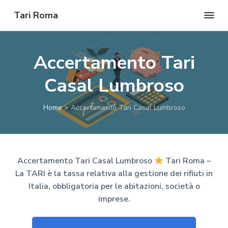
Tari Roma
R
P
P
P
i
c
a
a
a
h
Accertamento Tari
i
s
s
s
e
d
s
s
s
Casal Lumbroso
i
a
a
a
u
n
a
a
a
P
Home
>
Accertamento Tari Casal Lumbroso
r
l
l
l
e
v
l
c
p
e
n
a
o
i
t
n
n
è
i
v
Accertamento Tari Casal Lumbroso
Tari Roma –
a
t
d
o
La TARI è la tassa relativa alla gestione dei rifiuti in
!
v
e
i
Italia, obbligatoria per le abitazioni, società o
i
n
p
imprese.
g
u
a
a
t
g