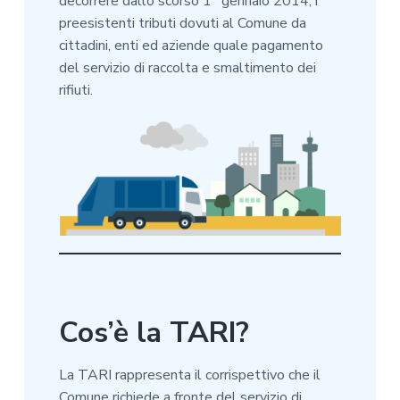
z
o
i
decorrere dallo scorso 1° gennaio 2014, i
i
p
n
preesistenti tributi dovuti al Comune da
o
r
a
cittadini, enti ed aziende quale pagamento
n
i
del servizio di raccolta e smaltimento dei
e
n
rifiuti.
p
c
r
i
i
p
m
a
a
l
r
e
i
a
Cos’è la TARI?
La TARI rappresenta il corrispettivo che il
Comune richiede a fronte del servizio di