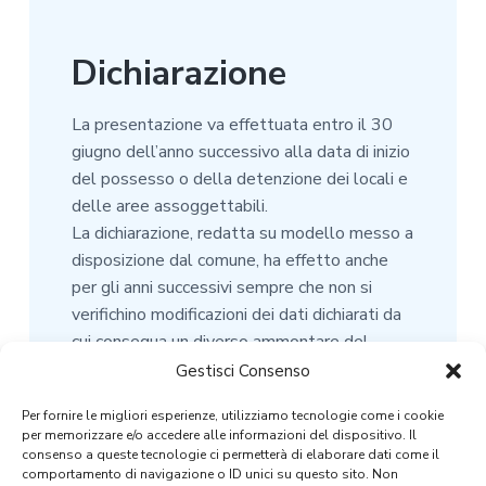
Dichiarazione
La presentazione va effettuata entro il 30
giugno dell’anno successivo alla data di inizio
del possesso o della detenzione dei locali e
delle aree assoggettabili.
La dichiarazione, redatta su modello messo a
disposizione dal comune, ha effetto anche
per gli anni successivi sempre che non si
verifichino modificazioni dei dati dichiarati da
cui consegua un diverso ammontare del
tributo; in tal caso, la dichiarazione va
Gestisci Consenso
presentata entro il 30 giugno dell’anno
Per fornire le migliori esperienze, utilizziamo tecnologie come i cookie
successivo a quello in cui sono intervenute le
per memorizzare e/o accedere alle informazioni del dispositivo. Il
predette modificazioni.
consenso a queste tecnologie ci permetterà di elaborare dati come il
comportamento di navigazione o ID unici su questo sito. Non