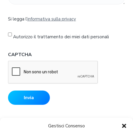
S
Si legga l’
informativa sulla privacy
i
l
e
Autorizzo il trattamento dei miei dati personali
g
g
CAPTCHA
a
l
'
i
n
f
o
r
m
Gestisci Consenso
a