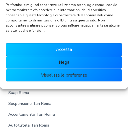
t
Per fornire le migliori esperienze, utilizziamo tecnologie come i cookie
i
per memorizzare e/o accedere alle informazioni del dispositivo. Il
v
consenso a queste tecnologie ci permetterà di elaborare dati come il
comportamento di navigazione o ID unici su questo sito. Non
a
acconsentire o ritirare il consenso può influire negativamente su alcune
s
caratteristiche e funzioni.
u
l
Accetta
l
a
Nega
p
F
I nostri servizi a Roma
r
Visualizza le preferenze
i
o
Tassa Rifiuti Roma
v
o
Suap Roma
a
c
t
Sospensione Tari Roma
y
e
*
Accertamento Tari Roma
r
Autotutela Tari Roma