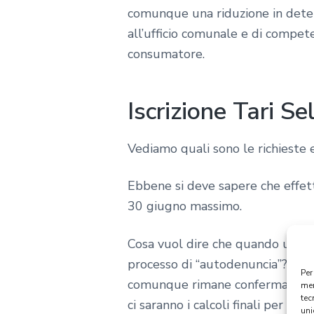
comunque una riduzione in deter
all’ufficio comunale e di compet
consumatore.
Iscrizione Tari S
Vediamo quali sono le richieste e
Ebbene si deve sapere che effet
30 giugno massimo.
Cosa vuol dire che quando uno s
processo di “autodenuncia”? No, n
Per
comunque rimane confermato che 
mem
tec
ci saranno i calcoli finali per qu
uni