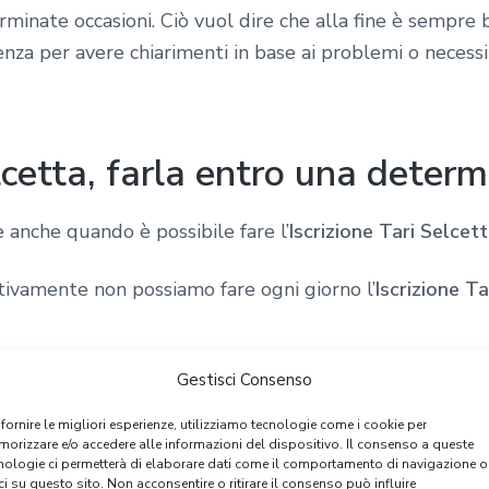
minate occasioni. Ciò vuol dire che alla fine è sempre
enza per avere chiarimenti in base ai problemi o necessi
elcetta, farla entro una deter
 anche quando è possibile fare l’
Iscrizione Tari Selcett
tivamente non possiamo fare ogni giorno l’
Iscrizione Ta
i trasferisce a settembre oppure nei mesi dopo giugno,
Gestisci Consenso
on si può fare. L’ufficio di consulenza Tari offre sempr
 fornire le migliori esperienze, utilizziamo tecnologie come i cookie per
solo nei primi 6 mesi è possibile fare questa
Iscrizio
orizzare e/o accedere alle informazioni del dispositivo. Il consenso a queste
nologie ci permetterà di elaborare dati come il comportamento di navigazione o
anto riguarda l’importo da pagare.
ci su questo sito. Non acconsentire o ritirare il consenso può influire