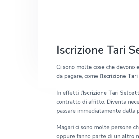
o
g
u
a
!
a
t
g
z
o
i
i
p
n
o
r
a
Iscrizione Tari S
n
i
e
n
Ci sono molte cose che devono es
p
c
da pagare, come l’
Iscrizione Tar
r
i
i
p
In effetti l’
Iscrizione Tari Selcet
m
a
contratto di affitto. Diventa nec
a
l
passare immediatamente dalla p
r
e
i
Magari ci sono molte persone ch
a
oppure fanno parte di un altro n