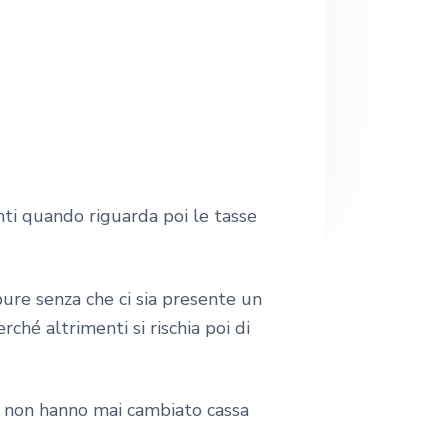
e
b
nti quando riguarda poi le tasse
ure senza che ci sia presente un
ché altrimenti si rischia poi di
é non hanno mai cambiato cassa