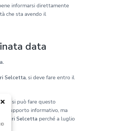
 bene informarsi direttamente
tà che sta avendo il
minata data
a.
ri Selcetta
, si deve fare entro il
 non si può fare questo
e il supporto informativo, ma
ne Tari Selcetta
perché a luglio
 ID