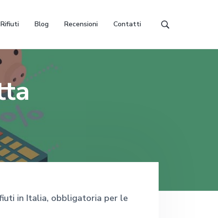
Rifiuti
Blog
Recensioni
Contatti
C
e
r
c
a
tta
i
n
q
u
e
s
t
o
s
i
t
uti in Italia, obbligatoria per le
o
w