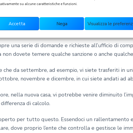
ativamente su alcune caratteristiche e funzioni.
ento della TARI avviene nella prima rata di agosto opp
garantire poi tutta la documentazione per la dichiarazi
Accetta
Nega
Visualizza le preferen
pre una serie di domande e richieste all’ufficio di co
a non dovete temere qualche sanzione o anche qualche
 che da settembre, ad esempio, vi siete trasferiti in un’
 ottobre, novembre e dicembre, in cui siete andati ad ab
minore, nella nuova casa, vi potrebbe venire diminuito l’
differenza di calcolo.
erto per tutto questo. Essendoci un rallentamento e 
are, dove proprio l’ente che controlla e gestisce le im