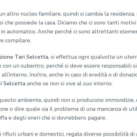
un altro nucleo familiare, quindi si cambia la residenz
lei che possiede la casa. Diciamo che ci sono tanti motiv
in automatico. Anche perché ci sono altrettanti element
ve compilare.
izione Tari Selcetta
, si effettua ogni qualvolta un uten
con un subentro, perché si deve essere responsabili si
ll’interno. Inoltre, anche in caso di eredità o di donazi
ri Selcetta
anche se non si vive al suo interno.
questo ambiente, quindi non si producono immondizie, o
one o dire quale sia il problema di una mancanza di uti
iffa e degli oneri che si dovrebbero pagare.
r i rifiuti urbani e domestici, regala diverse possibilità 