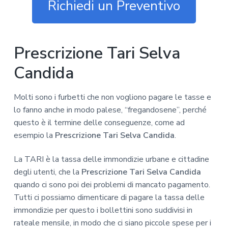
z
o
i
Richiedi un Preventivo
i
p
n
o
r
a
n
i
Prescrizione Tari Selva
e
n
p
c
Candida
r
i
i
p
Molti sono i furbetti che non vogliono pagare le tasse e
m
a
lo fanno anche in modo palese, “fregandosene”, perché
a
l
questo è il termine delle conseguenze, come ad
r
e
esempio la
Prescrizione Tari Selva Candida
.
i
a
La TARI è la tassa delle immondizie urbane e cittadine
degli utenti, che la
Prescrizione Tari Selva Candida
quando ci sono poi dei problemi di mancato pagamento.
Tutti ci possiamo dimenticare di pagare la tassa delle
immondizie per questo i bollettini sono suddivisi in
rateale mensile, in modo che ci siano piccole spese per i