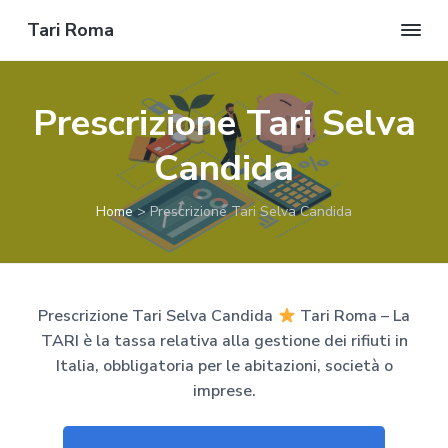
Tari Roma
R
P
P
P
i
c
a
a
a
h
Prescrizione Tari Selva
i
s
s
s
e
d
s
s
s
Candida
i
a
a
a
u
n
a
a
a
P
Home
>
Prescrizione Tari Selva Candida
r
l
l
l
e
v
l
c
p
e
n
a
o
i
t
n
n
è
i
v
Prescrizione Tari Selva Candida
Tari Roma – La
a
t
d
o
TARI è la tassa relativa alla gestione dei rifiuti in
!
v
e
i
Italia, obbligatoria per le abitazioni, società o
i
n
p
imprese.
g
u
a
a
t
g