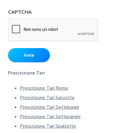
g
g
CAPTCHA
a
l
'
i
n
f
o
r
Prescrizione Tari
m
a
Prescrizione Tari Roma
t
Prescrizione Tari Selvotta
i
v
Prescrizione Tari Settebagni
a
Prescrizione Tari Settecamini
s
Prescrizione Tari Spallette
u