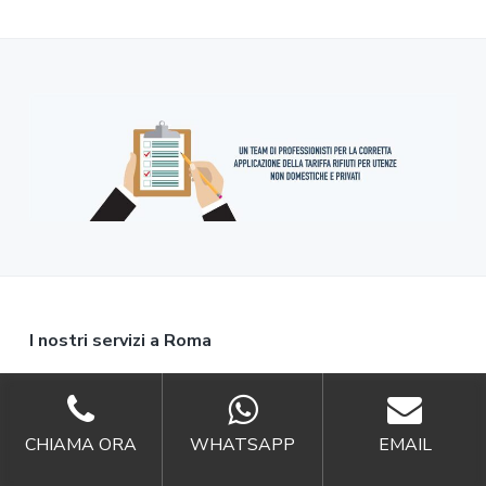
F
I nostri servizi a Roma
o
Tassa Rifiuti Roma
o
Suap Roma
CHIAMA ORA
WHATSAPP
EMAIL
t
Sospensione Tari Roma