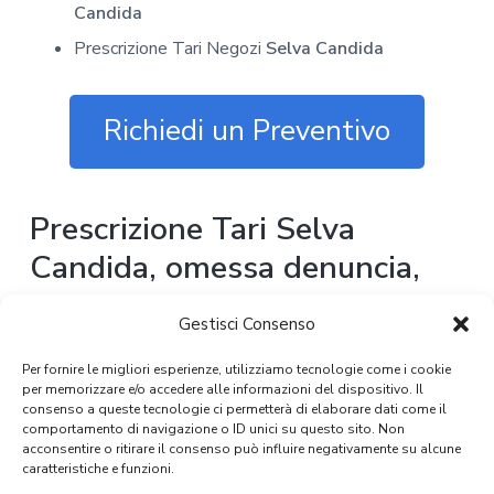
Candida
Prescrizione Tari Negozi
Selva Candida
Richiedi un Preventivo
Prescrizione Tari Selva
Candida, omessa denuncia,
come si procede
Gestisci Consenso
L’ufficio comunale provvede ad emettere la denuncia di
Per fornire le migliori esperienze, utilizziamo tecnologie come i cookie
accertamento e di sollecito dopo il terzo anno di
per memorizzare e/o accedere alle informazioni del dispositivo. Il
mancanza di riscossione del dovuto.
consenso a queste tecnologie ci permetterà di elaborare dati come il
comportamento di navigazione o ID unici su questo sito. Non
acconsentire o ritirare il consenso può influire negativamente su alcune
Tuttavia, ci possono essere dei problemi di denuncia
caratteristiche e funzioni.
infedele o incompleta che richiede poi una procedura di