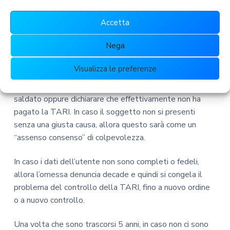
controllo della denuncia stessa. Una volta che si accerta
Accetta
che c’è una “omessa denuncia”, solo allora scatta l’avviso
di accertamento per l’utente.
Nega
Cosa capita? Se i dati dell’utente sono completi,
Visualizza le preferenze
quest’ultimo dovrà presentare tutta la documentazione
relativa ad eventuali pagamenti in arretrato che ha
saldato oppure dichiarare che effettivamente non ha
pagato la TARI. In caso il soggetto non si presenti
senza una giusta causa, allora questo sarà come un
“assenso consenso” di colpevolezza.
In caso i dati dell’utente non sono completi o fedeli,
allora l’omessa denuncia decade e quindi si congela il
problema del controllo della TARI, fino a nuovo ordine
o a nuovo controllo.
Una volta che sono trascorsi 5 anni, in caso non ci sono