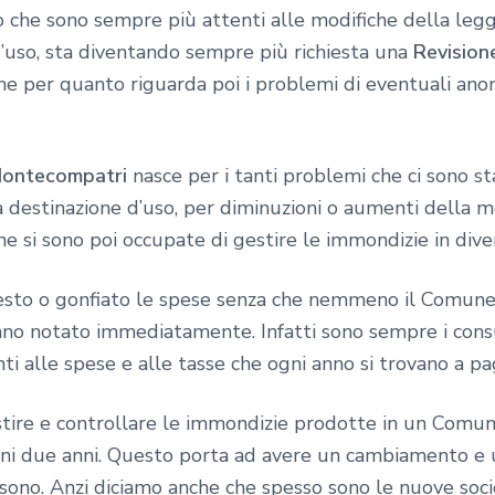
oro che sono sempre più attenti alle modifiche della leg
d’uso, sta diventando sempre più richiesta una
Revision
che per quanto riguarda poi i problemi di eventuali ano
Montecompatri
nasce per i tanti problemi che ci sono st
 destinazione d’uso, per diminuzioni o aumenti della 
he si sono poi occupate di gestire le immondizie in dive
esto o gonfiato le spese senza che nemmeno il Comune c
anno notato immediatamente. Infatti sono sempre i cons
ti alle spese e alle tasse che ogni anno si trovano a pa
estire e controllare le immondizie prodotte in un Com
ni due anni. Questo porta ad avere un cambiamento e u
i sono. Anzi diciamo anche che spesso sono le nuove soci