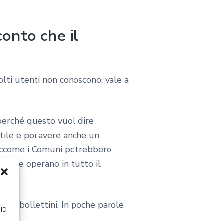
onto che il
lti utenti non conoscono, vale a
perché questo vuol dire
tile e poi avere anche un
 Siccome i Comuni potrebbero
tà che operano in tutto il
dei bollettini. In poche parole
 ID