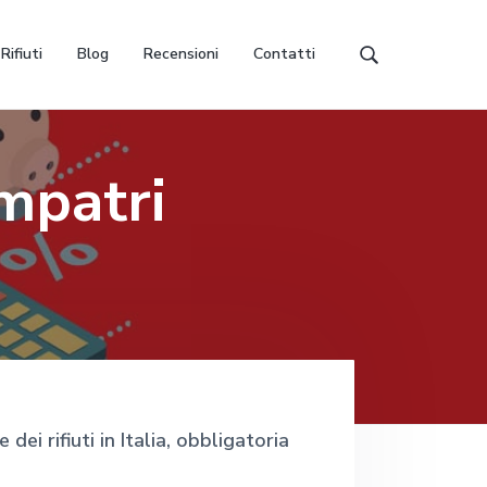
Rifiuti
Blog
Recensioni
Contatti
C
e
r
c
a
mpatri
i
n
q
u
e
s
t
o
s
i
t
ei rifiuti in Italia, obbligatoria
o
w