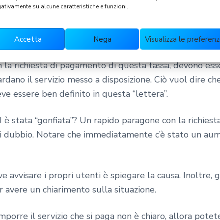
ativamente su alcune caratteristiche e funzioni.
 ed esclusivamente di interventi informativi oppure per 
 Montecompatri
dei propri utenti.
Accetta
Nega
Visualizza le preferen
on la richiesta di pagamento di questa tassa, devono ess
uardano il servizio messo a disposizione. Ciò vuol dire 
ve essere ben definito in questa “lettera”.
 è stata “gonfiata”? Un rapido paragone con la richies
i dubbio. Notare che immediatamente c’è stato un aum
 avvisare i propri utenti è spiegare la causa. Inoltre, 
per avere un chiarimento sulla situazione.
omporre il servizio che si paga non è chiaro, allora pot