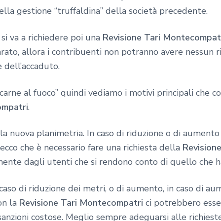
lla gestione “truffaldina” della società precedente.
 si va a richiedere poi una
Revisione Tari Montecompat
arato, allora i contribuenti non potranno avere nessun 
 dell’accaduto.
arne al fuoco” quindi vediamo i motivi principali che 
ompatri
.
a nuova planimetria. In caso di riduzione o di aumento
ra ecco che è necessario fare una richiesta della
Revision
amente dagli utenti che si rendono conto di quello che h
caso di riduzione dei metri, o di aumento, in caso di a
on la
Revisione Tari Montecompatri
ci potrebbero esser
anzioni costose. Meglio sempre adeguarsi alle richiest