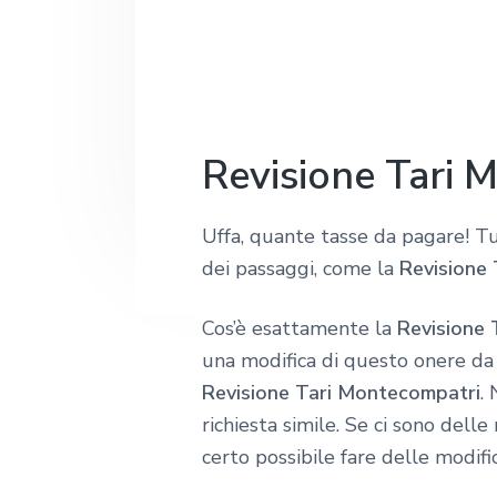
o
g
u
a
!
a
t
g
z
o
i
i
p
n
o
r
a
Revisione Tari 
n
i
e
n
Uffa, quante tasse da pagare! Tu
p
c
dei passaggi, come la
Revisione
r
i
i
p
Cos’è esattamente la
Revisione 
m
a
una modifica di questo onere da
a
l
Revisione Tari Montecompatri
.
r
e
richiesta simile. Se ci sono dell
i
certo possibile fare delle modifi
a