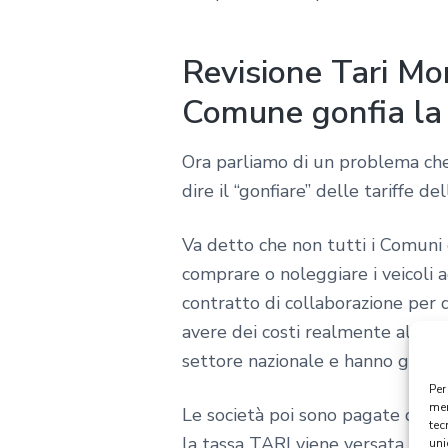
Revisione Tari Mo
Comune gonfia la
Ora parliamo di un problema che 
dire il “gonfiare” delle tariffe 
Va detto che non tutti i Comuni
comprare o noleggiare i veicoli 
contratto di collaborazione per 
avere dei costi realmente altissi
settore nazionale e hanno già i v
Per
mem
Le società poi sono pagate diret
tec
la tassa TARI viene versata dir
uni