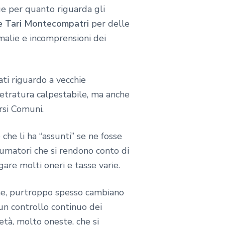
ge per quanto riguarda gli
e Tari Montecompatri
per delle
malie e incomprensioni dei
ati riguardo a vecchie
metratura calpestabile, ma anche
rsi Comuni.
he li ha “assunti” se ne fosse
umatori che si rendono conto di
gare molti oneri e tasse varie.
une, purtroppo spesso cambiano
n controllo continuo dei
età, molto oneste, che si