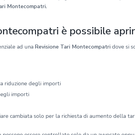
ari Montecompatri.
ontecompatri è possibile apri
enziale ad una
Revisione Tari Montecompatri
dove si s
za riduzione degli importi
degli importi
are cambiata solo per la richiesta di aumento della tari
o possono essere controllate solo da un avvocato oppu