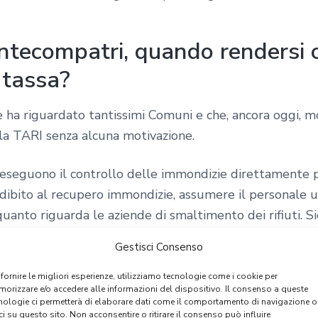
ntecompatri, quando rendersi c
 tassa?
ha riguardato tantissimi Comuni e che, ancora oggi, mo
della TARI senza alcuna motivazione.
 eseguono il controllo delle immondizie direttamente 
adibito al recupero immondizie, assumere il personale u
quanto riguarda le aziende di smaltimento dei rifiuti.
mi per questo servizio, spesso si rivolgono a delle socie
Gestisci Consenso
eicoli per questo lavoro.
 fornire le migliori esperienze, utilizziamo tecnologie come i cookie per
orizzare e/o accedere alle informazioni del dispositivo. Il consenso a queste
tamente dai consumatori con la richiesta dei pagamenti 
nologie ci permetterà di elaborare dati come il comportamento di navigazione o
ettamente.
ci su questo sito. Non acconsentire o ritirare il consenso può influire