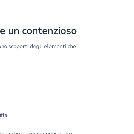
re un contenzioso
ono scoperti degli elementi che
ffa
re anche da una denuncia alle