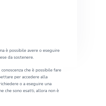
e
b
ma è possibile avere o eseguire
pese da sostenere.
a conoscenza che è possibile fare
ettare per accedere alla
richiedere o a eseguire una
ne che sono esatti, allora non è