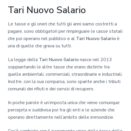
z
o
i
Tari Nuovo Salario
i
p
n
o
r
a
n
i
Le tasse e gli oneri che tutti gli anni siamo costretti a
e
n
pagare, sono obbligatori per rimpinguare le casse statali
p
c
che poi operano nel pubblico e al
Tari Nuovo Salario
è
r
i
una di quelle che grava su tutti.
i
p
m
a
La legge della
Tari Nuovo Salario
nasce nel 2013
a
l
soppiantando le altre tasse che erano distinte tra
r
e
quelle ambientali, commerciali, straordinarie e industriali.
i
Inoltre, con la sua comparsa, sono sparite anche i tributi
a
comunali dei rifiuti e dei servizi di recupero.
In poche parole è un’imposta unica che viene comunque
percepita e suddivisa poi tra gli enti e le aziende che
operano direttamente nell’ambito delle immondizie.
Cos’è cambiato con il pagamento unico della tassa delle