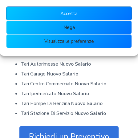
Tari Discoteche
Nuovo Salario
Accetta
Tari Cliniche Private
Nuovo Salario
Tari Poliambulatori
Nuovo Salario
Nega
Tari Centro Medicina Estetica
Nuovo Salario
Visualizza le preferenze
Tari Studio Dentistico
Nuovo Salario
Tari Studio Medico
Nuovo Salario
Tari Autorimesse
Nuovo Salario
Tari Garage
Nuovo Salario
Tari Centro Commerciale
Nuovo Salario
Tari Ipermercato
Nuovo Salario
Tari Pompe Di Benzina
Nuovo Salario
Tari Stazione Di Servizio
Nuovo Salario
Richiedi un Preventivo