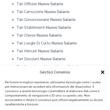
Tari Officine
Nuovo Salario
Tari Carrozzerie
Nuovo Salario
Tari Concessionarie
Nuovo Salario
Tari Stabilimenti
Nuovo Salario
Tari Chiese
Nuovo Salario
Tari Luoghi Di Culto
Nuovo Salario
Tari Mercati
Nuovo Salario
Tari Discount
Nuovo Salario
Tari Case Accoglienza
Nuovo Salario
Gestisci Consenso
Tari Istituto Suore
Nuovo Salario
Tari Convento
Nuovo Salario
Per fornire le migliori esperienze, utilizziamo tecnologie come i cookie
per memorizzare e/o accedere alle informazioni del dispositivo. Il
Tari Scuole
Nuovo Salario
consenso a queste tecnologie ci permetterà di elaborare dati come il
comportamento di navigazione o ID unici su questo sito. Non
Tari Depositi
Nuovo Salario
acconsentire o ritirare il consenso può influire negativamente su alcune
caratteristiche e funzioni.
Tari Artigiani
Nuovo Salario