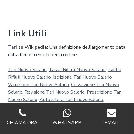
Link Utili
Tari
su Wikipedia
: Una definizione dell'argomento data
dalla famosa enciclopedia on line.
Tari Nuovo Salario
,
Tassa Rifiuti Nuovo Salario
,
Tariffa
Rifiuti Nuovo Salario
,
Iscrizione Tari Nuovo Salario
,
Variazione Tari Nuovo Salario
,
Cessazione Tari Nuovo
Salario
,
Revisione Tari Nuovo Salario
,
Prescrizione Tari
Nuovo Salario
,
Autotutela Tari Nuovo Salario
,
Accertamento Tari Nuovo Salario
,
Sospensione Tari
Nuovo Salario
,
Suap Nuovo Salario
,
CHIAMA ORA
WHATSAPP
EMAIL