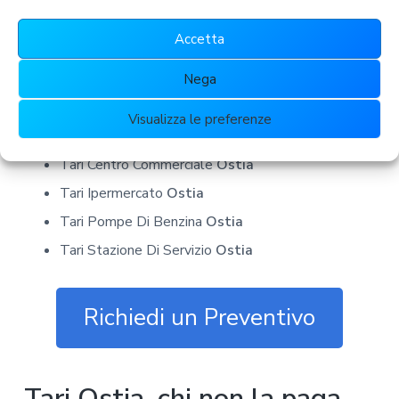
Tari Centro Medicina Estetica
Ostia
Accetta
Tari Studio Dentistico
Ostia
Tari Studio Medico
Ostia
Nega
Tari Autorimesse
Ostia
Visualizza le preferenze
Tari Garage
Ostia
Tari Centro Commerciale
Ostia
Tari Ipermercato
Ostia
Tari Pompe Di Benzina
Ostia
Tari Stazione Di Servizio
Ostia
Richiedi un Preventivo
Tari Ostia, chi non la paga