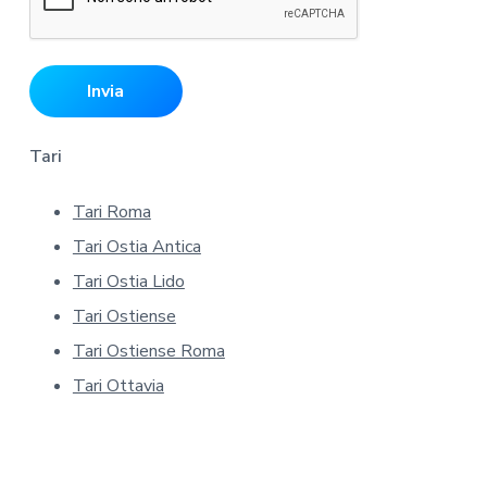
'
i
n
f
o
r
Tari
m
a
Tari Roma
t
Tari Ostia Antica
i
v
Tari Ostia Lido
a
Tari Ostiense
s
Tari Ostiense Roma
u
l
Tari Ottavia
l
a
p