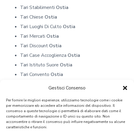
Tari Stabilimenti
Ostia
Tari Chiese
Ostia
Tari Luoghi Di Culto
Ostia
Tari Mercati
Ostia
Tari Discount
Ostia
Tari Case Accoglienza
Ostia
Tari Istituto Suore
Ostia
Tari Convento
Ostia
Tari Scuole
Ostia
Gestisci Consenso
Tari Depositi
Ostia
Per fornire le migliori esperienze, utilizziamo tecnologie come i cookie
Tari Artigiani
Ostia
per memorizzare e/o accedere alle informazioni del dispositivo. Il
consenso a queste tecnologie ci permetterà di elaborare dati come il
Tari Discoteche
Ostia
comportamento di navigazione o ID unici su questo sito. Non
Tari Cliniche Private
Ostia
acconsentire o ritirare il consenso può influire negativamente su alcune
caratteristiche e funzioni.
Tari Poliambulatori
Ostia