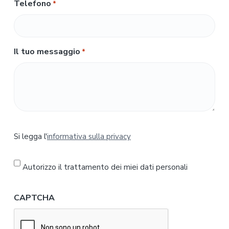
Telefono
*
Il tuo messaggio
*
S
Si legga l'
informativa sulla privacy
i
l
e
Autorizzo il trattamento dei miei dati personali
g
g
CAPTCHA
a
l