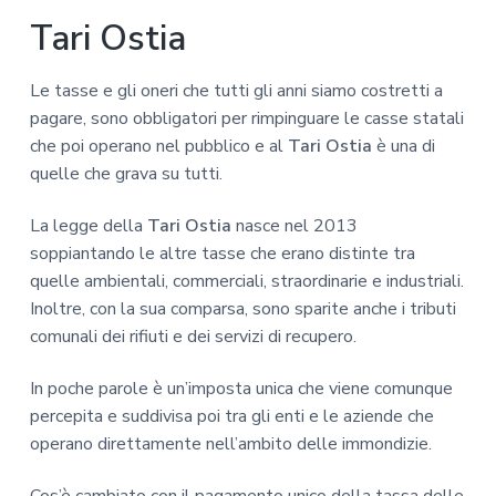
z
o
i
Tari Ostia
i
p
n
o
r
a
n
i
Le tasse e gli oneri che tutti gli anni siamo costretti a
e
n
pagare, sono obbligatori per rimpinguare le casse statali
p
c
che poi operano nel pubblico e al
Tari Ostia
è una di
r
i
quelle che grava su tutti.
i
p
m
a
La legge della
Tari Ostia
nasce nel 2013
a
l
soppiantando le altre tasse che erano distinte tra
r
e
quelle ambientali, commerciali, straordinarie e industriali.
i
Inoltre, con la sua comparsa, sono sparite anche i tributi
a
comunali dei rifiuti e dei servizi di recupero.
In poche parole è un’imposta unica che viene comunque
percepita e suddivisa poi tra gli enti e le aziende che
operano direttamente nell’ambito delle immondizie.
Cos’è cambiato con il pagamento unico della tassa delle