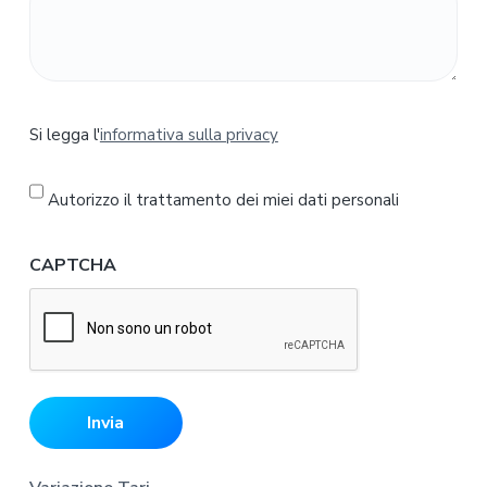
S
Si legga l'
informativa sulla privacy
i
l
e
Autorizzo il trattamento dei miei dati personali
g
g
CAPTCHA
a
l
'
i
n
f
o
r