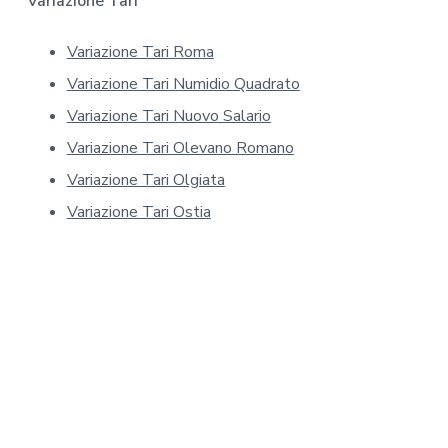
Variazione Tari
m
a
Variazione Tari Roma
t
Variazione Tari Numidio Quadrato
i
v
Variazione Tari Nuovo Salario
a
Variazione Tari Olevano Romano
s
Variazione Tari Olgiata
u
l
Variazione Tari Ostia
l
a
p
r
i
v
a
c
y