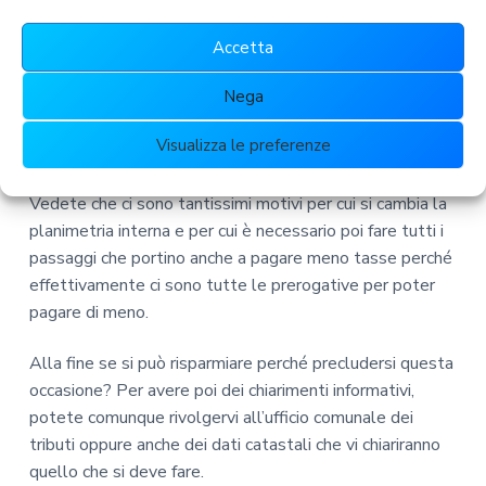
una
Variazione Tari Nomentano
perché ci sono impieghi
diversi.
Accetta
Nega
Alcuni locali commerciali vanno anche a murare questi
spazi perché essi non servono a nulla e perché si fa un
Visualizza le preferenze
restyling
degli interni.
Vedete che ci sono tantissimi motivi per cui si cambia la
planimetria interna e per cui è necessario poi fare tutti i
passaggi che portino anche a pagare meno tasse perché
effettivamente ci sono tutte le prerogative per poter
pagare di meno.
Alla fine se si può risparmiare perché precludersi questa
occasione? Per avere poi dei chiarimenti informativi,
potete comunque rivolgervi all’ufficio comunale dei
tributi oppure anche dei dati catastali che vi chiariranno
quello che si deve fare.