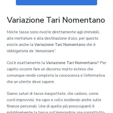
z
o
i
i
p
n
o
r
a
Variazione Tari Nomentano
n
i
e
n
p
c
Molte tasse sono rivolte direttamente agli immobili,
r
i
alle metrature e alla destinazione d’uso, per questo
i
p
esiste anche la
Variazione Tari Nomentano
che è
m
a
obbligatoria da “denunciare”.
a
l
Cos’è esattamente la
Variazione Tari Nomentano
? Per
r
e
capirlo occorre fare un discorso molto esteso che
i
comunque rende completa la conoscenza e l’informativa
a
che un utente deve sapere.
Siamo saturi di tasse inaspettate, che cadono, come
costi improvvisi, tra capo e collo incidendo anche sulle
finanze personali. Una di quelle più preoccupanti è
indubbiamente la tassa sull’immondizia, ma soprattutto