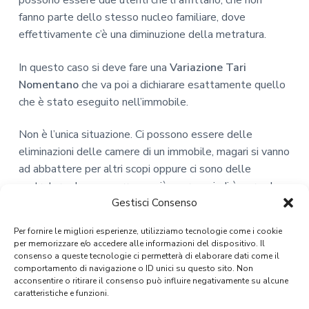
possono essere due utenti che li affittano, che non
fanno parte dello stesso nucleo familiare, dove
effettivamente c’è una diminuzione della metratura.
In questo caso si deve fare una
Variazione Tari
Nomentano
che va poi a dichiarare esattamente quello
che è stato eseguito nell’immobile.
Non è l’unica situazione. Ci possono essere delle
eliminazioni delle camere di un immobile, magari si vanno
ad abbattere per altri scopi oppure ci sono delle
metrature che non verranno più usare, quindi è normale
che la metratura calpestabile venga usata.
Gestisci Consenso
Per fornire le migliori esperienze, utilizziamo tecnologie come i cookie
Un ambiente che solitamente può subire proprio questa
per memorizzare e/o accedere alle informazioni del dispositivo. Il
variazione della metratura, interessa i locali commerciali
consenso a queste tecnologie ci permetterà di elaborare dati come il
con un magazzino sul retro o anche laterale. Una volta
comportamento di navigazione o ID unici su questo sito. Non
acconsentire o ritirare il consenso può influire negativamente su alcune
che i magazzini non sono più adibiti ad uso commerciale,
caratteristiche e funzioni.
ma solo ad uso di deposito, ci deve essere comunque